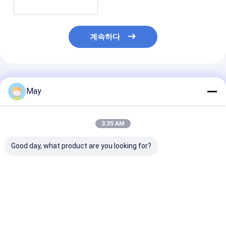
계속하다
추천된 제품
May
3:35 AM
Good day, what product are you looking for?
투명한 셸 PWM 디밍 가
3단계 램프 디메이블 센
3단계 빛 초 얇
능한 3단계 빛 센서 주
서, 긴 스트립 셸, 미니
Dimmable 모
차장, 특허 안테나 디자
어처 안테나 디자인, 그
복도 기능, 주차
인
림자 없이
최고의 가격
최고의 가격
최고의 