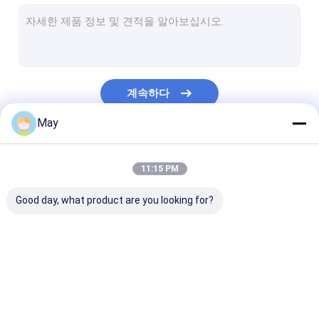
디 밍이 운동 측정기
존재 감지 센서
디 밍이 가능한 led 드라이버
계속하다
피르 작동 센서
May
기능 감지기 떨어져에서
우리의 카테고리
감지기 운전사
11:15 PM
일광 감지기
Good day, what product are you looking for?
DC 운동 측정기
UL 운동 측정기
마이크로파 운동 측정기
디 밍이 운동 측정기
존재 감지 센서
DALI 운동 측정기