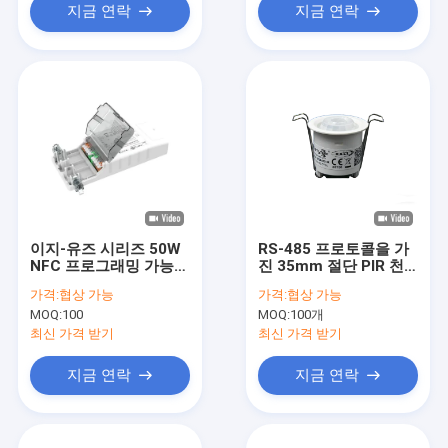
지금 연락
지금 연락
이지-유즈 시리즈 50W
RS-485 프로토콜을 가
NFC 프로그래밍 가능
진 35mm 절단 PIR 천
DALI2 디밍 가능 LED
장 장착 복도 점유 센서
가격:
협상 가능
가격:
협상 가능
드라이버 (700mA ~
MOQ:
100
MOQ:
100개
1400mA)
최신 가격 받기
최신 가격 받기
지금 연락
지금 연락