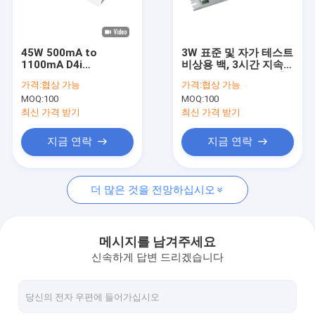
우리 에 관한 것
공장 투어
45W 500mA to
3W 표준 및 자가 테스트
1100mA D4i
비상용 백, 3시간 지속
품질 관리
dimmable led
시간 및 80-200Vdc 출
가격:
협상 가능
가격:
협상 가능
controller with 5-year
력
MOQ:
100
MOQ:
100
warranty period
저희와 연락
최신 가격 받기
최신 가격 받기
뉴스
지금 연락
지금 연락
사건
더 많은 것을 전망하십시오
인용 을 요청 하십시오
Video
메시지를 남겨주세요
신속하게 답변 드리겠습니다
마이크로파 운동 측정기