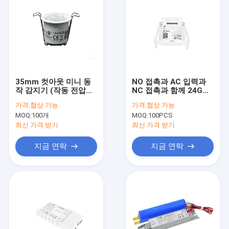
35mm 컷아웃 미니 동
NO 접촉과 AC 입력과
작 감지기 (작동 전압
NC 접촉과 함께 24GHz
12-24Vdc, 무접점 모
점유량 감지기
가격:
협상 가능
가격:
협상 가능
드)
MOQ:
100개
MOQ:
100PCS
최신 가격 받기
최신 가격 받기
지금 연락
지금 연락
집
제품
VR 쇼