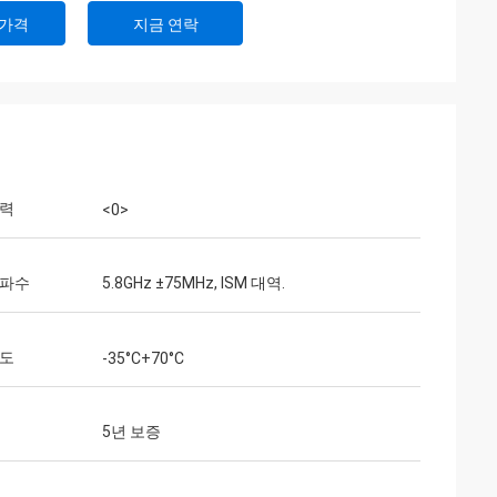
 가격
지금 연락
전력
<0>
주파수
5.8GHz ±75MHz, ISM 대역.
온도
-35°C+70°C
5년 보증