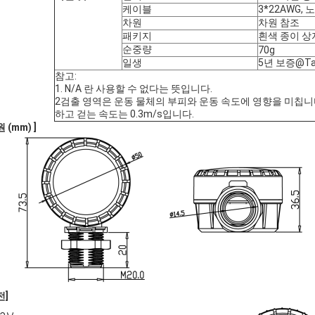
케이블
3*22AWG,
차원
차원 참조
패키지
흰색 종이 상
순중량
70g
일생
5년 보증@Ta
참고:
1. N/A 란 사용할 수 없다는 뜻입니다.
2검출 영역은 운동 물체의 부피와 운동 속도에 영향을 미칩니다
하고 걷는 속도는 0.3m/s입니다.
 (mm) ]
전]