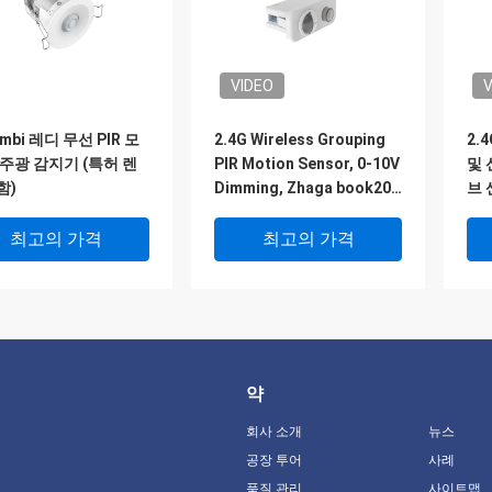
VIDEO
V
mbi 레디 무선 PIR 모
2.4G Wireless Grouping
2.
 주광 감지기 (특허 렌
PIR Motion Sensor, 0-10V
및 
함)
Dimming, Zhaga book20
브 
Installation
최고의 가격
최고의 가격
약
회사 소개
뉴스
공장 투어
사례
품질 관리
사이트맵