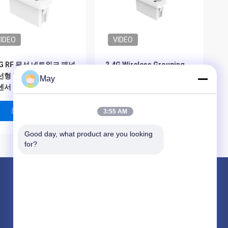
IDEO
VIDEO
4G RF 무선 네트워크 패널
2.4G Wireless Grouping
선형 빛의 마이크로 웨이
PIR Motion Sensor, PWM
May
센서
Dimming, Zhaga book20
Interface
최고의 가격
최고의 가격
3:55 AM
Good day, what product are you looking 
for?
제품 소개
마이크로파 운동 측정기
디 밍이 운동 측정기
존재 감지 센서