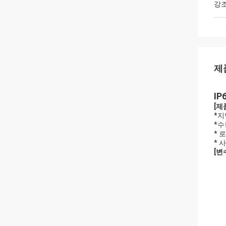
강
제
IP
[제
*지
*수
* 
* 
[변