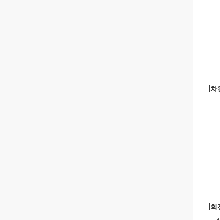
[차원
[회