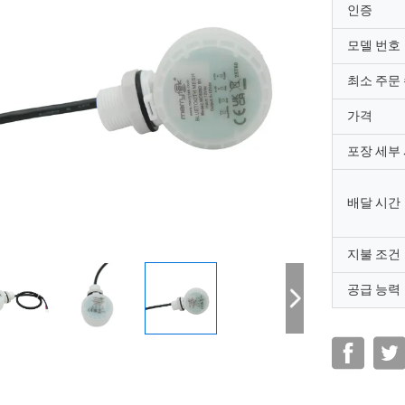
인증
모델 번호
최소 주문
가격
포장 세부
배달 시간
지불 조건
공급 능력