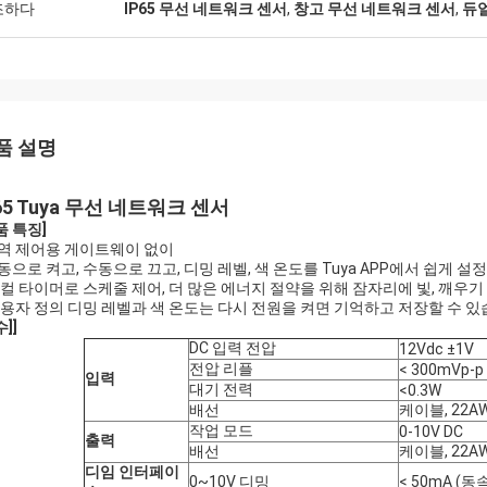
조하다
IP65 무선 네트워크 센서
,
창고 무선 네트워크 센서
,
듀얼
품 설명
65 Tuya 무선 네트워크 센서
품 특징]
역 제어용 게이트웨이 없이
동으로 켜고, 수동으로 끄고, 디밍 레벨, 색 온도를 Tuya APP에서 쉽게 설
로컬 타이머로 스케줄 제어, 더 많은 에너지 절약을 위해 잠자리에 빛, 깨우기
사용자 정의 디밍 레벨과 색 온도는 다시 전원을 켜면 기억하고 저장할 수 
수]
]
DC 입력 전압
12Vdc ±1V
전압 리플
< 300mVp-p
입력
대기 전력
<0.3W
배선
케이블, 22A
작업 모드
0-10V DC
출력
배선
케이블, 22A
디임 인터페이
0~10V 디밍
< 50mA (