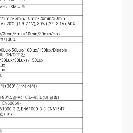
 MHz, ISM 대역
n/3min/5min/10min/20min/30min
V), 20% ((1.9-2.1V), 30% ((2.9-3.1V), 50%
n/3min/5min/10min/30min/+∞
5%/100%
30Lux/50Lux/100lux/150lux/Disable
: ON/OFF 값
/30Lux/50Lux) /150Lux
Lux
Lux
조
장착) 360° (상장 장착)
+80°C, 습도: 10%~95% (비 응축)
, EN60669-1
61000-3-2, EN61000-3-3, EN61547
수합니다
착