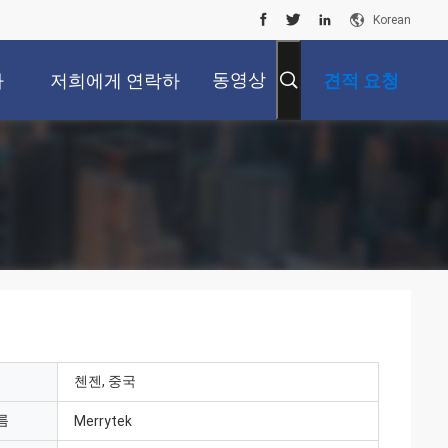
Korean
동영상
사
저희에게 연락하
견적 요청
십시오
첸젠, 중국
름
Merrytek