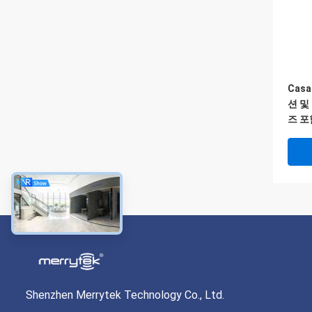
Casa
션 및
즈 포
Shenzhen Merrytek Technology Co., Ltd.