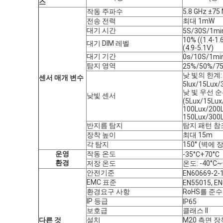
스
작동 주파수
5.8 GHz ±75
전송 전력
최대 1mW
대기 시간
5S/30S/1mi
10% ((1.4-1.6
대기 DIM 레벨
(4.9-5.1V)
대기 기간
0s/10S/1mi
탐지 영역
25%/50%/7
낮 빛의 한계:
센서 매개 변수
5lux/15Lux/
낮 빛 우선 순위
낮빛 센서
(5Lux/15Lux
100Lux/200
150Lux/300
반지름 탐지
탐지 패턴 참
장착 높이
최대 15m
각 탐지
150° (벽에 
운영
작동 온도
-35°C+70°C
환경
저장 온도
온도: -40°C~
안전기준
EN60669-2-1
EMC 표준
EN55015, EN
환경
요구 사항
RoHS를 준
IP 등급
IP65
보호급
클래스 II
다른 것
설치
M20 측면 장