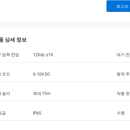
최고의
품 상세 정보
 입력 전압
대기 
12Vdc ±1V
 모드
동작 
0-10V DC
 높이
최대 15m
작동 
 등급
수명
IP65