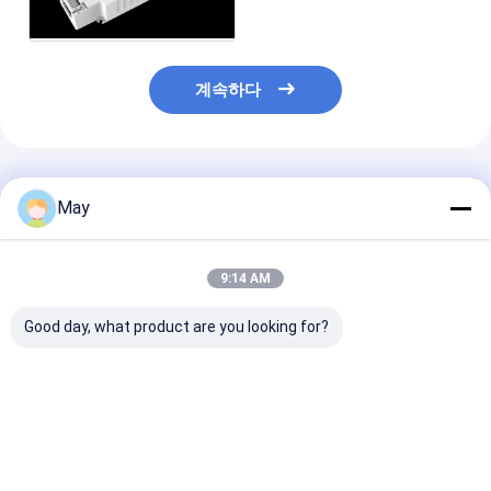
가능)
계속하다
추천된 제품
May
9:14 AM
Good day, what product are you looking for?
이지-유즈 시리즈 50W
45W 500mA to
DALI2 DT6 150
NFC 프로그래밍 가능
1100mA D4i
500mA 12W 
DALI2 디밍 가능 LED
dimmable led
LED 드라이버 (
드라이버 (700mA ~
controller with 5-
로그래밍 기능 포
1400mA)
year warranty period
LED 다운라이트
최고의 가격
최고의 가격
최고의 