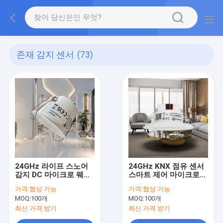
존재 감지 센서
(73)
24GHz 라이프 스노어
24GHz KNX 점유 센서
감지 DC 마이크로 웨브
스마트 제어 마이크로
센서 임베디드 타입 건
웨브 광 센서
가격:
협상 가능
가격:
협상 가능
조 접촉 버전 MSA200D
MOQ:
100개
MOQ:
100개
RC
최신 가격 받기
최신 가격 받기