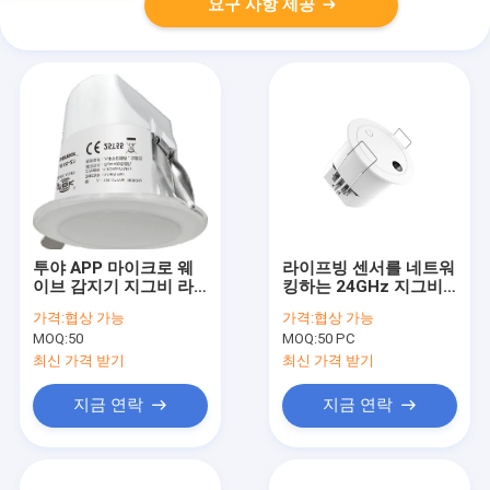
요구 사항 제공
투야 APP 마이크로 웨
라이프빙 센서를 네트워
이브 감지기 지그비 라
킹하는 24GHz 지그비
이프빙 급증은 증가했습
전자 레인지 재실 센서
가격:
협상 가능
가격:
협상 가능
니다
무선 전신
MOQ:
50
MOQ:
50 PC
최신 가격 받기
최신 가격 받기
지금 연락
지금 연락