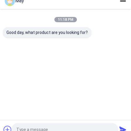
May
우리의 카테고리
11:18 PM
Good day, what product are you looking for?
마이크로파 운동 측정기
디 밍이 운동 측정기
존재 감지 센서
Desktop Site
홈
사이트맵
연락처
Privacy Policy
사이트맵
품질
마이크로파 운동 측정기
중국 공장.Copyright © 2026 Shenzhen
Merrytek Technology Co., Ltd.. All Rights Reserved.