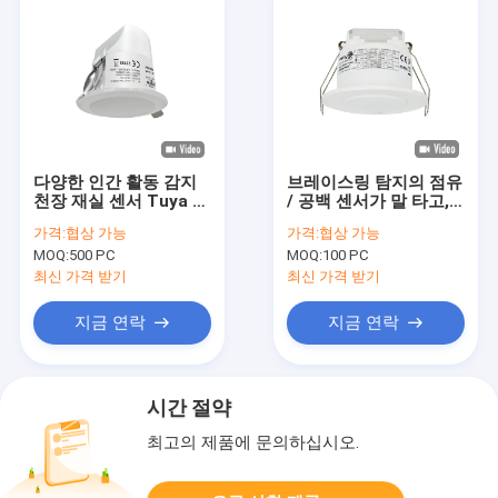
다양한 인간 활동 감지
브레이스링 탐지의 점유
천장 재실 센서 Tuya -
/ 공백 센서가 말 타고,
Powered MSA035 Z1
12-24Vdc, 마른 접촉
가격:
협상 가능
가격:
협상 가능
출력 MSA021D RC 달
MOQ:
500 PC
MOQ:
100 PC
아 오릅니다
최신 가격 받기
최신 가격 받기
지금 연락
지금 연락
시간 절약
최고의 제품에 문의하십시오.