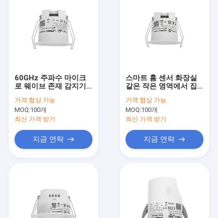
60GHz 주파수 마이크
스마트 홈 센서 화장실
로 웨이브 존재 감지기
같은 작은 영역에서 집
Tuya 지그비 그룹 기능
중 검출을 위한 24GHz
가격:
협상 가능
가격:
협상 가능
사무실 작업 스테이션
레이더 센서
MOQ:
100개
MOQ:
100개
최신 가격 받기
최신 가격 받기
지금 연락
지금 연락
집
제품
VR 쇼