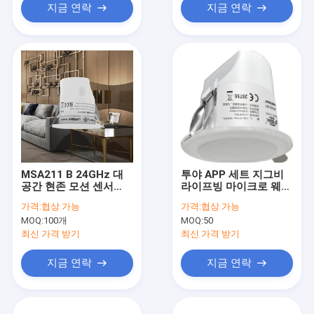
지금 연락
지금 연락
MSA211 B 24GHz 대
투야 APP 세트 지그비
공간 현존 모션 센서
라이프빙 마이크로 웨이
Casambi 블루투스 스
브 감지기
가격:
협상 가능
가격:
협상 가능
마트 홈
MOQ:
100개
MOQ:
50
최신 가격 받기
최신 가격 받기
지금 연락
지금 연락