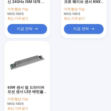
신 24GHz ISM 대역 생
크로 웨이브 센서 KNX
디 밍이 운동 측정기
명체 탐지 센서 지원 표
동작 센서 작동 전류
가격:
협상 가능
가격:
협상 가능
면 / 플러시 장착
8±1mA
MOQ:
존재 감지 센서
100개
MOQ:
100개
최신 가격 받기
최신 가격 받기
디 밍이 가능한 led 드라이버
지금 연락
지금 연락
피르 작동 센서
기능 감지기 떨어져에서
감지기 운전사
일광 감지기
DC 운동 측정기
60W 센서 덤 드라이버
UL 운동 측정기
모션 센서 LED 배턴을
위한 복수의 출력 전류
가격:
협상 가능
를 가진 스위치
DALI 운동 측정기
MOQ:
100개
최신 가격 받기