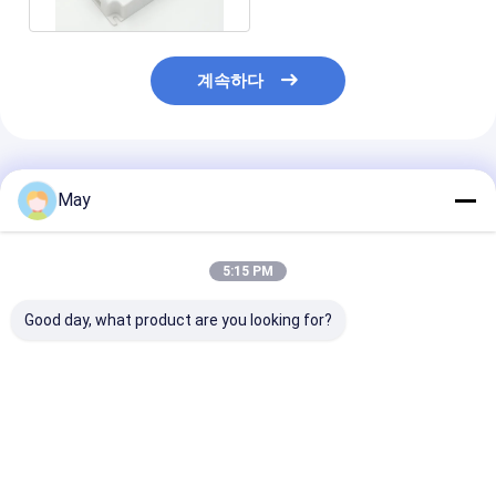
계속하다
추천된 제품
May
5:15 PM
Good day, what product are you looking for?
반대로 밀집한 통제 RF
흔들림 - 자유로운
다를 가진 무선 
무선 운동 측정기 높이 -
Dimmable는 MS06를
킹 감지기 LED
방해 3 단계 흐리게 하
가을걷이하는 운전사
18w - 산출 현재
기
MLC40C-DH 일광을
지도했습니다
최고의 가격
최고의 가격
최고의 