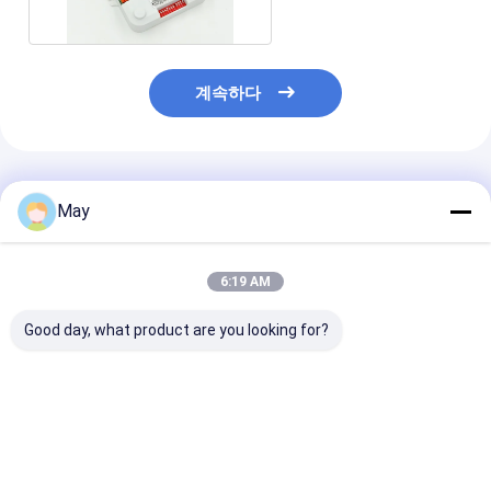
계속하다
추천된 제품
May
6:19 AM
Good day, what product are you looking for?
반대로 밀집한 통제 RF
흔들림 - 자유로운
기능을 가을걷이
무선 운동 측정기 높이 -
Dimmable는 MS06를
광을 가진 MLC4
방해 3 단계 흐리게 하
가을걷이하는 운전사
자연광 적합한 L
기
MLC40C-DH 일광을
전사 40w
지도했습니다
최고의 가격
최고의 가격
최고의 