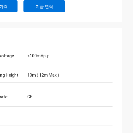
 가격
지금 연락
 voltage
<100mVp-p
ng Height
10m ( 12m Max )
cate
CE