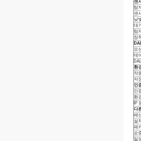
센서
탐
센
낮
대기
탐지
장
DA
모
데
DA
환
작동
저
인
인
환경
IP
다른
배
설
패
순
일