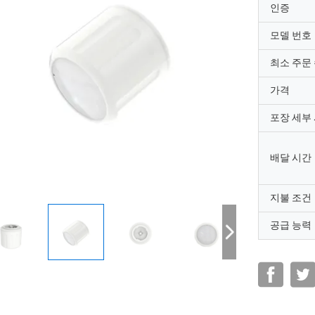
인증
모델 번호
최소 주문
가격
포장 세부
배달 시간
지불 조건
공급 능력