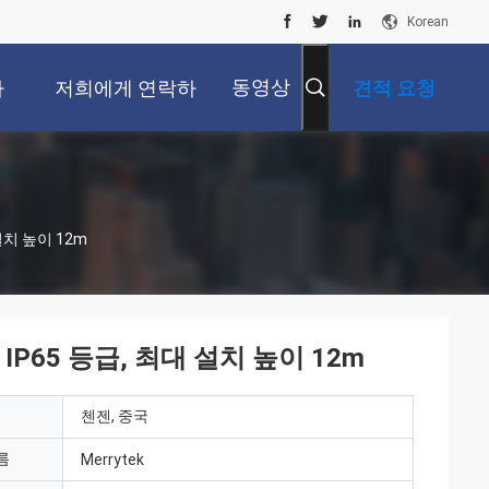
Korean
동영상
사
저희에게 연락하
견적 요청
십시오
 설치 높이 12m
, IP65 등급, 최대 설치 높이 12m
첸젠, 중국
름
Merrytek