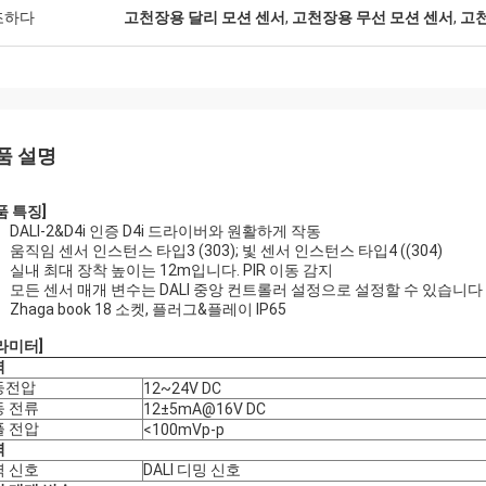
조하다
고천장용 달리 모션 센서
,
고천장용 무선 모션 센서
,
고천
품 설명
품 특징]
DALI-2&D4i 인증 D4i 드라이버와 원활하게 작동
움직임 센서 인스턴스 타입3 (303); 빛 센서 인스턴스 타입4 ((304)
실내 최대 장착 높이는 12m입니다. PIR 이동 감지
모든 센서 매개 변수는 DALI 중앙 컨트롤러 설정으로 설정할 수 있습니다
Zhaga book 18 소켓, 플러그&플레이 IP65
라미터]
력
등전압
12~24V DC
동 전류
12±5mA@16V DC
플 전압
<100mVp-p
력
력 신호
DALI 디밍 신호