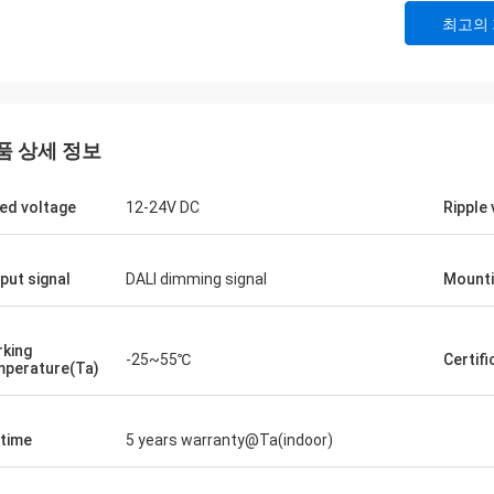
최고의
품 상세 정보
ed voltage
12-24V DC
Ripple
put signal
DALI dimming signal
Mounti
king
-25~55℃
Certifi
perature(Ta)
etime
5 years warranty@Ta(indoor)