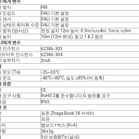
 매개 변수
지 방식
PIR
서 민감도
DALI 기본 설정
빛 센서
DALI 기본 설정
 상태의 희미화 수준
DALI 기본 설정
 범위 (방사선)
천장 설치 12m 높이: 0.3m/s;r≥4m, 1m/s; r≥3m
착 높이
10m (12m 최대), 참고 1 & 2 참조
LI
매개 변수
션 인스턴스
62386-303
이라이트 인스턴스
62386-304
LI 승부차기
2mA
경
 온도 (Ta)
-25~55°C
장 온도
-40°C~80°C, 습도 ≤85% (비 응축)
증 표준
증
CE
 요구 사항
RoHS 2를 준수합니다.0, 범위를 요구
 등급
IP65
 것
선
표준 Zhaga Book 18 커넥터
치
외관
키지
랩보드+박스 (K=A)
중량
38±3g
생
5년 보증@Ta (실내)