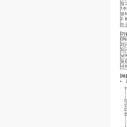
참고
1주
응
2.
는 
[기
ON
2단
3단
낮
일광
네
[제