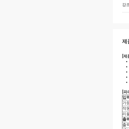
강
제
[제
[파
입
가
작
리
출
출