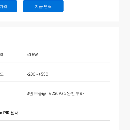
 가격
지금 연락
전력
≤0.5W
온도
-20C~+55C
3년 보증@Ta 230Vac 완전 부하
m PIR 센서