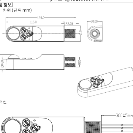
품 정보]
차원 (단위:mm)
배선