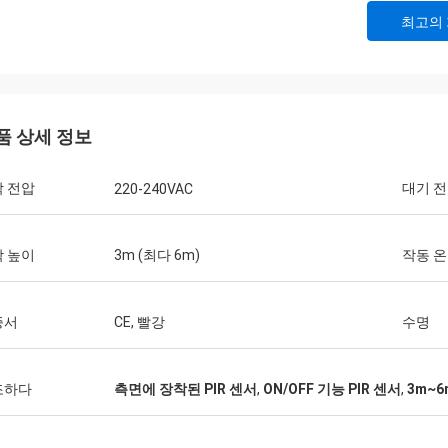
최고의
품 상세 정보
 전압
대기 
220-240VAC
 높이
3m (최다 6m)
작동 
증서
CE, 빨강
수명
조하다
측면에 장착된 PIR 센서
,
ON/OFF 기능 PIR 센서
,
3m~6