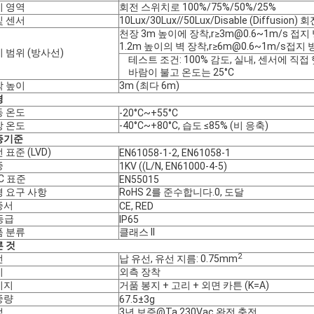
지 영역
회전 스위치로 100%/75%/50%/25%
빛 센서
10Lux/30Lux//50Lux/Disable (Diffusion
천장 3m 높이에 장착,
r≥3m@0.6~1m/s
접지
1.2m 높이의 벽 장착,
r≥6m@0.6~1m/s
접지 
 범위 (방사선)
테스트 조건: 100% 감도, 실내, 센서에 직
바람이 불고 온도는 25°C
착 높이
3m (최다 6m)
경
동 온도
-20°C~+55°C
장 온도
-40°C~+80°C, 습도 ≤85% (비 응축)
증기준
 표준 (LVD)
EN61058-1-2, EN61058-1
증
1KV ((L/N, EN61000-4-5)
C 표준
EN55015
 요구 사항
RoHS 2를 준수합니다.0, 도달
증서
CE, RED
 등급
IP65
품 분류
클래스 II
 것
2
선
납 유선, 유선 지름: 0.75mm
치
외측 장착
키지
거품 봉지 + 고리 + 외면 카튼 (K=A)
중량
67.5±3g
생
3년 보증@Ta 230Vac 완전 충전