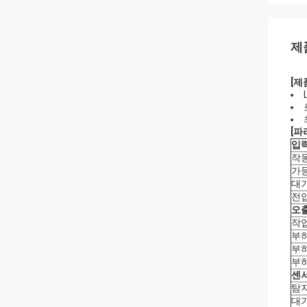
제
[제
[파
입
작
가
대
전
오
작
부
부
부
센서
탐
대