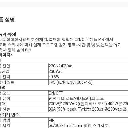
품 설명
품의 특징
]
LED 장착장치용으로 설계된, 측면에 장착된 ON/OFF 기능 PIR 센서
로터 스위치에 의해 쉽게 프로그램 감지 영역, 시간 및 낮 빛 문턱을 유지
최대 장착 높이 6m
라미터
s]
력
동 전압
220~240Vac
등전압
230Vac
기 전력
≤0.5W
압 테스트
1KV ((L/N, EN61000-4-5)
출력
업 모드
ON/OFF
하 유형
인덕티브 로드/레지스티브 로드
하력
200W@230VAC ((인덕티브 로드),400W @23
하 전류
30A (50% Ipeak, Twidth 200us @230Va
 매개 변수
지 방법
PIR
기 시간
5s/30s/1min/5min
회전 스위치로