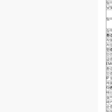
탐
낮
탐지
장
환
작
저
인
안전
급
EM
환경
인
IP
제
다른
배
설
패
순
일