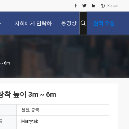
Korean
동영상
사
저희에게 연락하
견적 요청
십시오
~ 6m
장착 높이 3m ~ 6m
첸젠, 중국
름
Merrytek