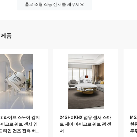
홀로 소형 작동 센서를 세우세요
 제품
Hz 라이프 스노어 감지
24GHz KNX 점유 센서 스마
MS
마이크로 웨브 센서 임
트 제어 마이크로 웨브 광 센
현존
 타입 건조 접촉 버전
서
루