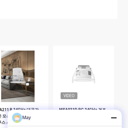
VIDEO
A211 B 24GHz 대공간
MSA021D RC 24GHz 건조
 모션 센서 Casambi 블
접촉 출력으로 존재 및 움직
May
투스 스마트 홈
임 센서