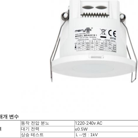
 매개 변수
동작 전압 분노
1220-240v AC
력
대기 전력
≤0.5W
상승 테스트
Ｌ--엔 : 1kV