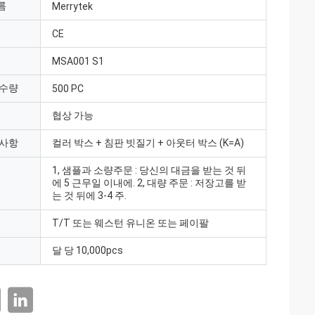
름
Merrytek
CE
MSA001 S1
 수량
500 PC
협상 가능
 사항
컬러 박스 + 침판 빗질기 + 아웃터 박스 (K=A)
1, 샘플과 소량주문 : 당신의 대금을 받는 것 뒤
에 5 근무일 이내에. 2, 대량 주문 : 저장고를 받
는 것 뒤에 3-4 주.
T/T 또는 웨스턴 유니온 또는 페이팔
달 당 10,000pcs