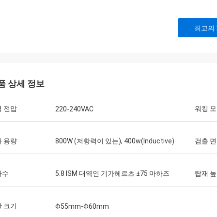
최고의
품 상세 정보
 전압
워킹 
220-240VAC
 용량
800W (저항력이 있는), 400w(Inductive)
검출 면
파수
5.8 ISM 대역인 기가헤르츠 ±75 마하즈
탑재 
 크기
Φ55mm-Φ60mm