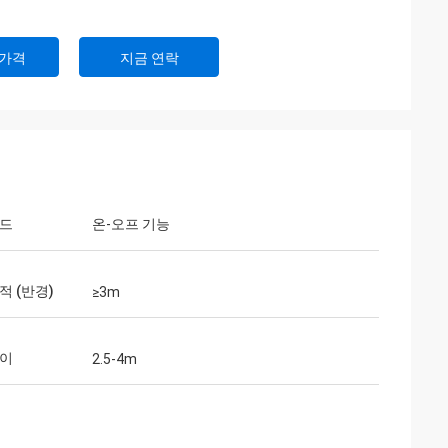
 가격
지금 연락
모드
온-오프 기능
적 (반경)
≥3m
높이
2.5-4m