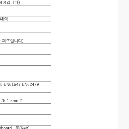
릴레이입니다)
 대역.
 (주를 퍼뜨립니다)
15 EN61547 EN62479
75-1.5mm2
board+ 통(K=A)