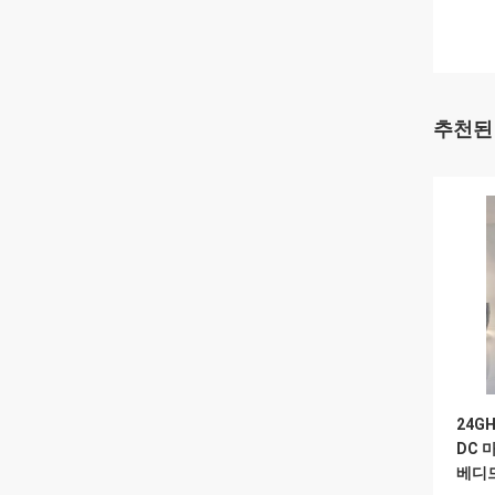
추천된
24G
DC 
베디드