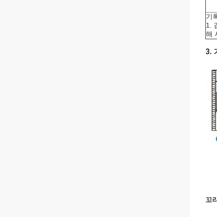
기
1.
해 
3.
꼬리