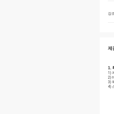
강
제
1.
1)
2)
3)
4)