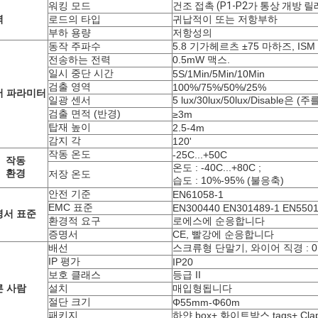
워킹 모드
건조 접촉 (P1-P2가 통상 개방 
력
로드의 타입
귀납적이 또는 저항부하
부하 용량
저항성의
동작 주파수
5.8 기가헤르츠 ±75 마하즈, ISM
전송하는 전력
0.5mW 맥스.
일시 중단 시간
5S/1Min/5Min/10Min
검출 영역
100%/75%/50%/25%
서 파라미터
일광 센서
5 lux/30lux/50lux/Disable은
검출 면적 (반경)
≥3m
탑재 높이
2.5-4m
감지 각
120'
작동 온도
-25C...+50C
작동
온도 : -40C...+80C ;
환경
저장 온도
습도 : 10%-95% (불응축)
안전 기준
EN61058-1
EMC
표준
EN300440 EN301489-1 EN550
명서 표준
환경적 요구
로에스에 순응합니다
증명서
CE, 빨강에 순응합니다
배선
스크류형 단말기, 와이어 직경 : 0.
IP 평가
IP20
보호 클래스
등급 II
른 사람
설치
매입형됩니다
절단 크기
Φ55mm-Φ60m
패키지
하얀 box+ 화이트박스 tags+ Clap