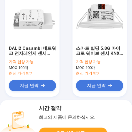
DALI2 Casambi 네트워
스마트 빌딩 5.8G 마이
크 전자레인지 센서
크로 웨이브 센서 KNX
220-240Vac 작동 전압
동작 센서 작동 전류
가격:
협상 가능
가격:
협상 가능
천장등용
8±1mA
MOQ:
100개
MOQ:
100개
최신 가격 받기
최신 가격 받기
지금 연락
지금 연락
시간 절약
최고의 제품에 문의하십시오.