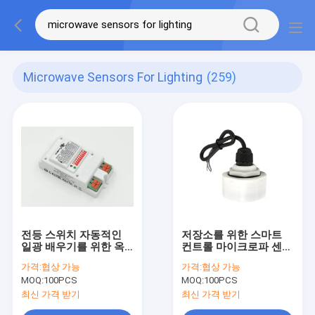
Microwave Sensors For Lighting
(259)
전등 스위치 자동적인
저장소를 위한 스마트
일광 배우기를 위한 옥
컨트롤 마이크로파 센서
외 무선 마이크로파 운
MC079D RC 높은 만 센
가격:
협상 가능
가격:
협상 가능
동 측정기
서를 밝히기
MOQ:
100PCS
MOQ:
100PCS
최신 가격 받기
최신 가격 받기