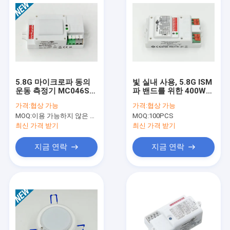
5.8G 마이크로파 동의
빛 실내 사용, 5.8G ISM
운동 측정기 MC046S의
파 밴드를 위한 400W
붙박이 일광 감지기는,
마이크로 웨이브 감지기
가격:
협상 가능
가격:
협상 가능
12m 높은 설치 고도를
MC018S
MOQ:
이용 가능하지 않은 생산 정지.
MOQ:
100PCS
지원합니다
최신 가격 받기
최신 가격 받기
지금 연락
지금 연락
집
제품
VR 쇼