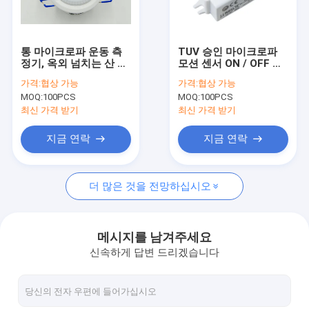
우리 에 관한 것
공장 투어
통 마이크로파 운동 측
TUV 승인 마이크로파
정기, 옥외 넘치는 산 천
모션 센서 ON / OFF 제
품질 관리
장 빛 운동 측정기
어 MC090S E 가장 컴
가격:
협상 가능
가격:
협상 가능
팩트하고 입문 수준
MOQ:
100PCS
MOQ:
100PCS
저희와 연락
최신 가격 받기
최신 가격 받기
뉴스
지금 연락
지금 연락
사건
더 많은 것을 전망하십시오
인용 을 요청 하십시오
Video
메시지를 남겨주세요
신속하게 답변 드리겠습니다
마이크로파 운동 측정기