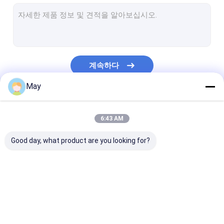
디 밍이 운동 측정기
존재 감지 센서
디 밍이 가능한 led 드라이버
계속하다
피르 작동 센서
May
기능 감지기 떨어져에서
우리의 카테고리
감지기 운전사
6:43 AM
일광 감지기
Good day, what product are you looking for?
DC 운동 측정기
UL 운동 측정기
마이크로파 운동 측정기
디 밍이 운동 측정기
존재 감지 센서
DALI 운동 측정기