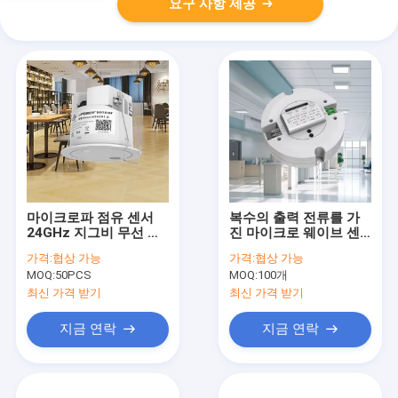
요구 사항 제공
마이크로파 점유 센서
복수의 출력 전류를 가
24GHz 지그비 무선 네
진 마이크로 웨이브 센
트워크 라이프비닝 센서
서와 함께 18W 비 격리
가격:
협상 가능
가격:
협상 가능
LED 드라이버
MOQ:
50PCS
MOQ:
100개
최신 가격 받기
최신 가격 받기
지금 연락
지금 연락