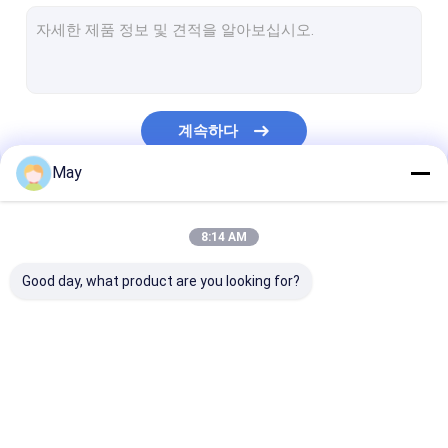
디 밍이 운동 측정기
존재 감지 센서
디 밍이 가능한 led 드라이버
계속하다
피르 작동 센서
May
기능 감지기 떨어져에서
우리의 카테고리
감지기 운전사
8:14 AM
일광 감지기
Good day, what product are you looking for?
DC 운동 측정기
UL 운동 측정기
마이크로파 운동 측정기
디 밍이 운동 측정기
존재 감지 센서
DALI 운동 측정기