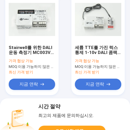
Stairwell를 위한 DALI
세륨 TTE를 가진 럭스
운동 측정기 MC003V를
통제 1-10v DALI 콤팩
흐리게 하는 800w 1-
트 운동 측정기
가격:
협상 가능
가격:
협상 가능
10v 복도
MC003V DE
MOQ:
이용 가능하지 않은 생산 정지.
MOQ:
이용 가능하지 않은 생산 정지.
최신 가격 받기
최신 가격 받기
지금 연락
지금 연락
시간 절약
최고의 제품에 문의하십시오.