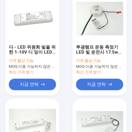
다 - LED 위원회 빛을 위
투광램프 운동 측정기
한 1-10V 디 밍이 LED
LED 빛 운전사 17.5w
운전사 50W, RoHS를
300mA/350mA는 세륨
가격:
협상 가능
가격:
협상 가능
출력하십시오
을 찬성했습니다
MOQ:
이용 가능하지 않은 생산 정지.
MOQ:
이용 가능하지 않은 생산 정지.
최신 가격 받기
최신 가격 받기
지금 연락
지금 연락
집
제품
VR 쇼