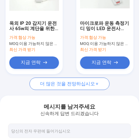
우리 에 관한 것
공장 투어
옥외 IP 20 감지기 운전
마이크로파 운동 측정기
사 65w의 계단을 위한
디 밍이 LED 운전사
품질 관리
1500mA Dimmable
65w 자동 온-오프/흐리
가격:
협상 가능
가격:
협상 가능
LED 운전사
게 하기
MOQ:
이용 가능하지 않은 생산 정지.
MOQ:
이용 가능하지 않은 생산 정지.
저희와 연락
최신 가격 받기
최신 가격 받기
뉴스
지금 연락
지금 연락
사건
더 많은 것을 전망하십시오
인용 을 요청 하십시오
Video
메시지를 남겨주세요
신속하게 답변 드리겠습니다
마이크로파 운동 측정기