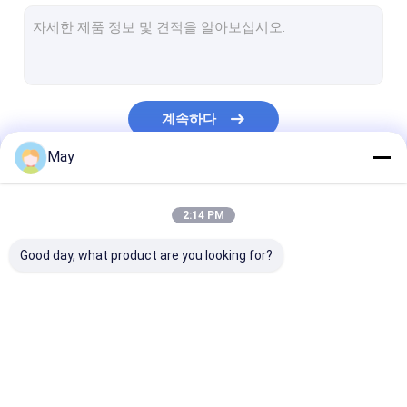
디 밍이 운동 측정기
존재 감지 센서
디 밍이 가능한 led 드라이버
계속하다
피르 작동 센서
May
기능 감지기 떨어져에서
우리의 카테고리
감지기 운전사
2:14 PM
일광 감지기
Good day, what product are you looking for?
DC 운동 측정기
UL 운동 측정기
마이크로파 운동 측정기
디 밍이 운동 측정기
존재 감지 센서
DALI 운동 측정기