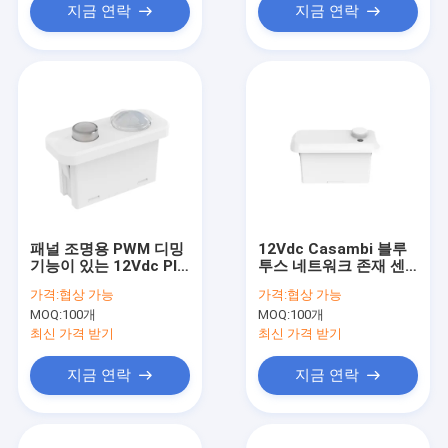
지금 연락
지금 연락
패널 조명용 PWM 디밍
12Vdc Casambi 블루
기능이 있는 12Vdc PIR
투스 네트워크 존재 센
모션 센서, 주광 우선 기
서 (패널 조명용), 최대
가격:
협상 가능
가격:
협상 가능
능
설치 거리 4m
MOQ:
100개
MOQ:
100개
최신 가격 받기
최신 가격 받기
지금 연락
지금 연락