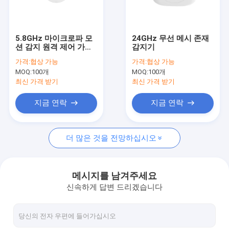
우리 에 관한 것
공장 투어
5.8GHz 마이크로파 모
24GHz 무선 메시 존재
션 감지 원격 제어 가능
감지기
품질 관리
복도용 천장형 모션 감
가격:
협상 가능
가격:
협상 가능
지기
MOQ:
100개
MOQ:
100개
저희와 연락
최신 가격 받기
최신 가격 받기
뉴스
지금 연락
지금 연락
사건
더 많은 것을 전망하십시오
인용 을 요청 하십시오
Video
메시지를 남겨주세요
신속하게 답변 드리겠습니다
마이크로파 운동 측정기