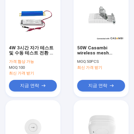
4W 3시간 자가 테스트
50W Casambi
및 수동 테스트 전환 가
wireless mesh
능한 LED 비상 팩, 5년
dimmable LED driver
가격:
협상 가능
MOQ:
50PCS
보증 LifePO4 배터리
for constant current
MOQ:
100
최신 가격 받기
load with 5 years
warranty
최신 가격 받기
지금 연락
지금 연락
집
제품
VR 쇼