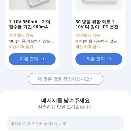
우리 에 관한 것
공장 투어
1-10V 350mA - 기억
50 빛을 위한 와트 1-
함수를 가진 900mA
10V 디 밍이 LED 운전
품질 관리
LED 디 밍이 운전사
사 850mA를 아래로 방
가격:
협상 가능
가격:
협상 가능
40W
수 처리하십시오
MOQ:
이용 가능하지 않은 생산 정지.
MOQ:
이용 가능하지 않은 생산 정지.
저희와 연락
최신 가격 받기
최신 가격 받기
뉴스
지금 연락
지금 연락
사건
더 많은 것을 전망하십시오
인용 을 요청 하십시오
Video
메시지를 남겨주세요
신속하게 답변 드리겠습니다
마이크로파 운동 측정기