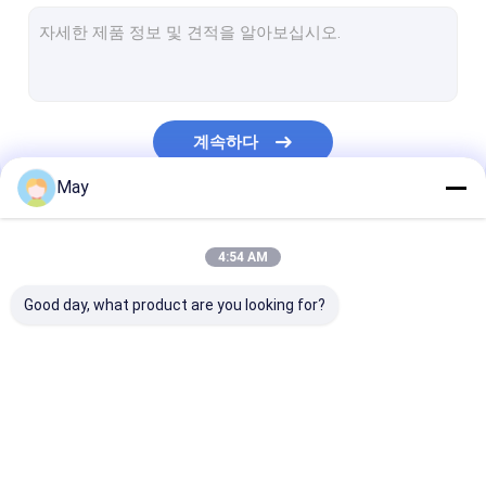
디 밍이 운동 측정기
존재 감지 센서
디 밍이 가능한 led 드라이버
계속하다
피르 작동 센서
May
기능 감지기 떨어져에서
우리의 카테고리
감지기 운전사
4:54 AM
일광 감지기
Good day, what product are you looking for?
DC 운동 측정기
UL 운동 측정기
마이크로파 운동 측정기
디 밍이 운동 측정기
존재 감지 센서
DALI 운동 측정기