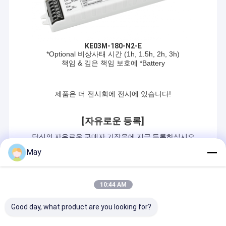
메리텍에 대해
우리 에 관한 것
2011년 중국 첸젠에서 설립된 첸젠 메리텍 테크놀로지 회사입니다.
우리는 전문적인 조명 및 스마트 제어 애플리케이션을 위한 전자 제
품을 연구하는 데 전념했습니다.우리의 주요 제품에는 마이크로 웨
공장 투어
브 및 PIR 고정 센서, 인간 호흡 감지 센서, 낮 빛 센서, DALI & 1-10V
KE03M-180-N2-E
디메이블 드라이버, 비상 패키지, & IOT 컨트롤이 포함됩니다.
품질 관리
*Optional 비상사태 시간 (1h, 1.5h, 2h, 3h)
책임 & 깊은 책임 보호에 *Battery
왜 메리텍?
저희와 연락
메리텍은 75명의 엔지니어로 구성된 선도적인 연구개발팀을 보유하
고 있으며, 14명의 사전 연구팀을 보유하고 있습니다. 우리는 중국과
제품은 더 전시회에 전시에 있습니다!
뉴스
해외에서 80개의 발명 특허를 포함하여 600개 이상의 특허를 받았
습니다.
[자유로운 등록]
사건
메리텍은 2018년에 마이크로파 센서 자동화 라인을 투자했습니다.
당신의 자유로운 구매자 기장을에 지금 등록하십시오
플러그인, 조립, 테스트 및 패키징에서 모든 프로세스가 자동으로 완
인용 을 요청 하십시오
http://dwz.cn/dalyghZD
료됩니다.생산 효율을 높이고 자격률을 높이는.
May
온라인 등록은 5:00 pm에 2018년 10월26일에 닫힐 것입니
다
모든 메리텍 제품은 생산 중에 100% 테스트되고 제품 포장 후, 샘플
Video
링 테스트는 OQC에 의해 수행되어야 합니다. 고객이 받은 모든 제품
이 정상적으로 작동할 수 있는지 확인하기 위해서입니다.
10:44 AM
우리의 부스 수를 기억하십시오:
#1A: D14-D16-E13-E15
메리텍 제품에 대한 문의가 있을 때 저희에게 연락하십시오. 우리는
우리는 당신을 기다리고 있습니다!
Good day, what product are you looking for?
일일 24시간 이내에 신속하게 응답합니다. 메리텍 판매 팀은이 산업
마이크로파 운동 측정기
에 10년 이상의 경험을 가지고 있습니다.전 세계 1000명 이상의 고